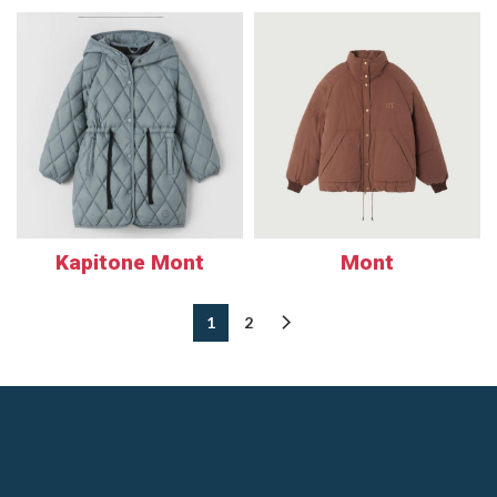
Kapitone Mont
Mont
1
2