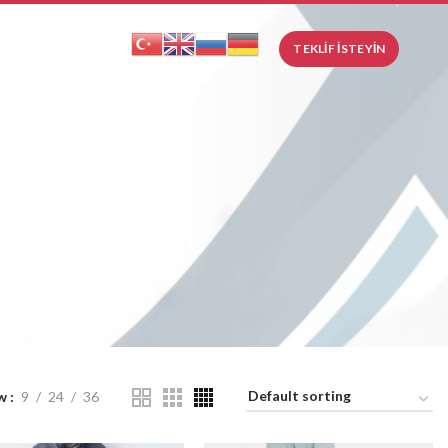
.
TEKLIF İSTEYIN
w
9
24
36