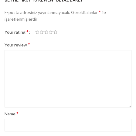
BE THE FIRST TO REVIEW “BEYAZ BARET”
*
E-posta adresiniz yayınlanmayacak.
Gerekli alanlar
ile
işaretlenmişlerdir
*
Your rating
*
Your review
*
Name