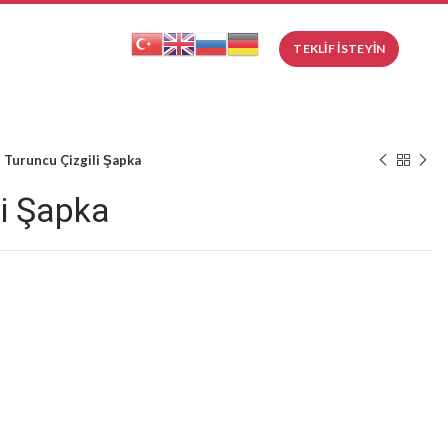
.
TEKLIF İSTEYIN
Turuncu Çizgili Şapka
li Şapka