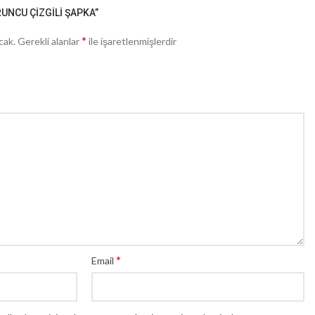
RUNCU ÇIZGILI ŞAPKA”
*
cak.
Gerekli alanlar
ile işaretlenmişlerdir
*
Email