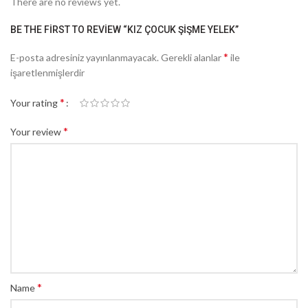
There are no reviews yet.
BE THE FIRST TO REVIEW “KIZ ÇOCUK ŞIŞME YELEK”
*
E-posta adresiniz yayınlanmayacak.
Gerekli alanlar
ile
işaretlenmişlerdir
*
Your rating
*
Your review
*
Name