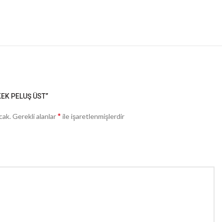
KEK PELUŞ ÜST”
*
cak.
Gerekli alanlar
ile işaretlenmişlerdir