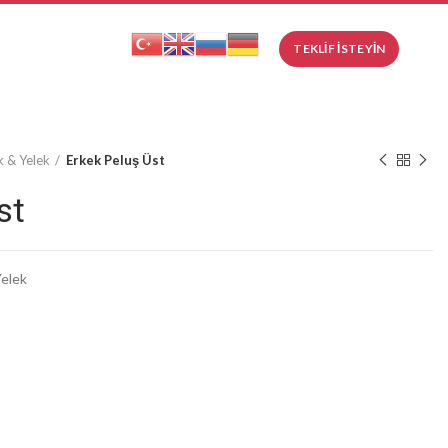
.
TEKLIF İSTEYIN
 & Yelek
Erkek Peluş Üst
st
elek