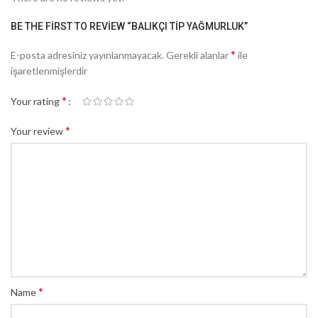
BE THE FIRST TO REVIEW “BALIKÇI TIP YAĞMURLUK”
*
E-posta adresiniz yayınlanmayacak.
Gerekli alanlar
ile
işaretlenmişlerdir
*
Your rating
*
Your review
*
Name